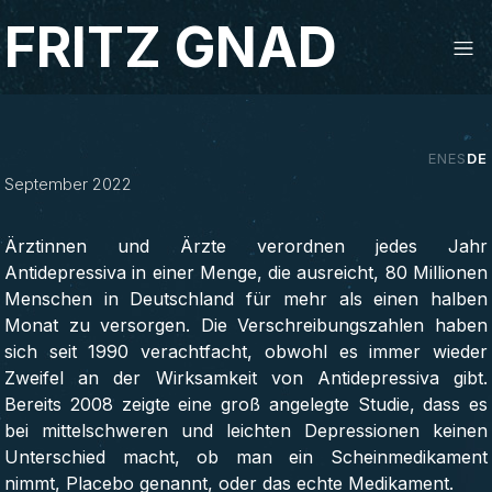
Studio Fritz Gnad
FRITZ GNAD
‹
›
Antidepressiva
EN
ES
DE
September 2022
ANIMATION & GRAPHICS
Ärztinnen und Ärzte verordnen jedes Jahr
Antidepressiva in einer Menge, die ausreicht, 80 Millionen
Menschen in Deutschland für mehr als einen halben
Monat zu versorgen. Die Verschreibungszahlen haben
sich seit 1990 verachtfacht, obwohl es immer wieder
Zweifel an der Wirksamkeit von Antidepressiva gibt.
Bereits 2008 zeigte eine groß angelegte Studie, dass es
bei mittelschweren und leichten Depressionen keinen
Unterschied macht, ob man ein Scheinmedikament
nimmt, Placebo genannt, oder das echte Medikament.